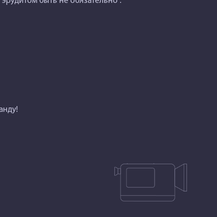
- эрудитом быть не обязательно .
анду!