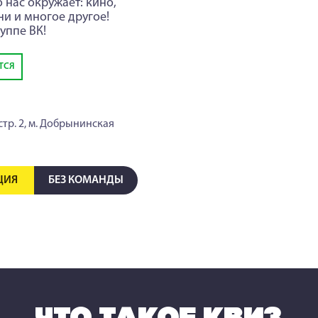
 нас окружает: кино,
ни и многое другое!
уппе ВК!
ТСЯ
стр. 2
, м. Добрынинская
ЦИЯ
БЕЗ КОМАНДЫ