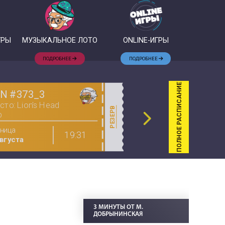
ГРЫ
МУЗЫКАЛЬНОЕ ЛОТО
ONLINE-ИГРЫ
ПОДРОБНЕЕ
ПОДРОБНЕЕ
ПОЛНОЕ РАСПИСАНИЕ
N #373_3
Блиц №20
то: Lion's Head
Место: Old Sch
РЕЗЕРВ
b
Pub (Маяковска
ница
Суббота
19:31
вгуста
8 Августа
3 МИНУТЫ ОТ М.
ДОБРЫНИНСКАЯ