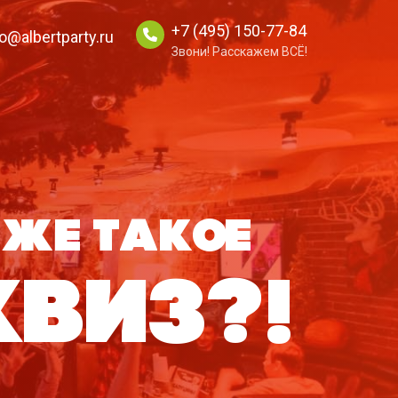
+7 (495) 150-77-84
o@albertparty.ru
Звони! Расскажем ВСЁ!
 же такое
квиз?!