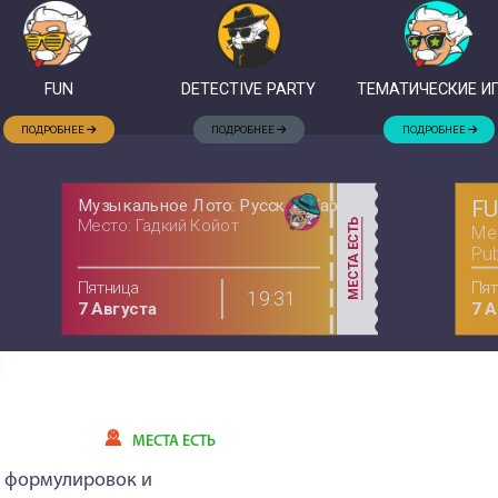
FUN
DETECTIVE PARTY
ТЕМАТИЧЕСКИЕ И
ПОДРОБНЕЕ
ПОДРОБНЕЕ
ПОДРОБНЕЕ
Музыкальное Лото: Русское Караоке
FU
Место: Гадкий Койот
МЕСТА ЕСТЬ
Мес
Pu
Пятница
Пят
19:31
7 Августа
7 А
МЕСТА ЕСТЬ
ых формулировок и